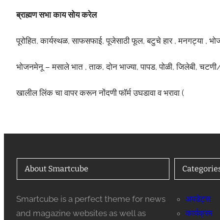
ब्राह्मण सभा काय सोय करेल
पूरोहित, कार्यस्थळ, साफसफाई, पूजेसाठी फूल, बटुचे हार , मनगट्या , भोज
भोजनमेनू – मसाले भात , ताक, दोन भाज्या, पापड, पोळी, जिलेबी, चट
खालील लिंक चा वापर करून नोंदणी फॉर्म उघडावा व भरावा (
About Smartcube
Categorie
Smartcube is a perfect theme for news
अपडेट्स
and magazine websites as well as
कार्यक्रम