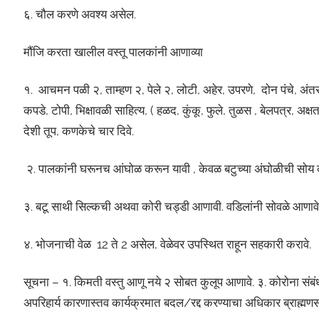
६. चौल करणे अवश्य असेल.
मौंजि करता खालील वस्तू पालकांनी आणाव्या
१. आचमन पळी २, ताम्हण २, पेले २, लोटी, अहेर, उपरणे, दोन पंचे, अंतरप
कपडे, टोपी, भिक्षावळी साहित्य, ( हळद, कुंकू, फुले, तुळस , बेलपत्र,
देशी तूप, कणकेचे चार दिवे.
२. पालकांनी घरूनच आंघोळ करून यावी , केवळ बटुच्या अंघोळीची सोय क
३. बटू साथी सिल्कची अथवा कोरी चड्डी आणावी. वडिलांनी सोवळे आणावे
४. भोजनाची वेळ 12 ते 2 असेल, वेळेवर उपस्थित राहून सहकारी करावे.
सूचना – १. किमती वस्तु आणू नये २ सोबत कुलूप आणावे. ३. कोरोना संबंध
अपरिहार्य कारणास्तव कार्यक्रमात बदल/रद्द करण्याचा अधिकार ब्राह्मणस