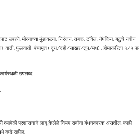
ाट उपरणे, मोत्याच्या मुंडावळ्या, निरंजन, तबक, टॉवेल, नॅपकिन, बटुचे नवीन
 अक्षता) वाती, फुलवाती, पंचामृत ( दूध/दही/साखर/तूप/मध) , होमाकरिता १/२ पा
ार्यस्थळी उपलब्ध.
.
ी त्यावेळी प्रशासनाने लागू केलेले नियम सर्वांना बंधनकारक असतील. काही
भे कडे राहील.