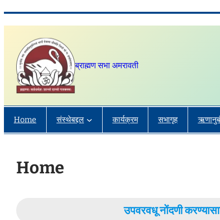
Skip
to
content
ब्राह्मण सभा अमरावती
Home
संस्थेबद्दल
कार्यक्रम
सभागृह
ऋणानुब
Home
उपवरवधू नोंदणी करण्य