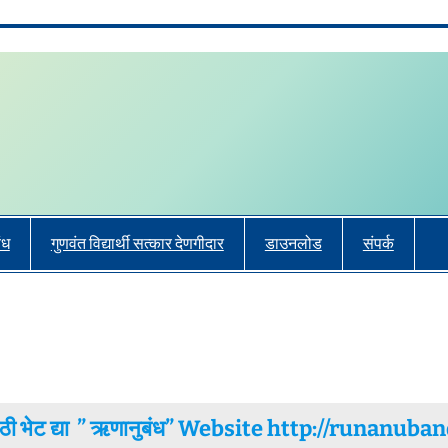
ंध
गुणवंत विद्यार्थी सत्कार देणगीदार
डाउनलोड
संपर्क
ासाठी भेट द्या ” ऋणानुबंध” Website http://runa